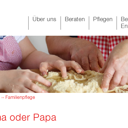
Über uns
Beraten
Pflegen
Be
En
e
›› Familienpflege
ma oder Papa